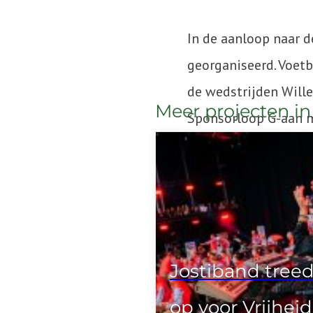
In de aanloop naar d
georganiseerd. Voetb
de wedstrijden Wille
Meer projecten in
Sponsorloop G-aan m
6, 7 en 8 juni 2025 e
Jostiband treed
op voor Vrijheid