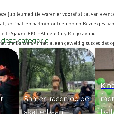
eze jubileumeditie waren er vooraf al tal van event
al-, korfbal- en badmintontoernooien. Bezoekjes aa
m II-Ajax en RKC – Almere City. Bingo avond.
 deze categorie
et die Banaan. Al met al een geweldig succes dat o
en vervolg krijgt.
Kind
t
Samen racen op de
met
skelterbaan
bal