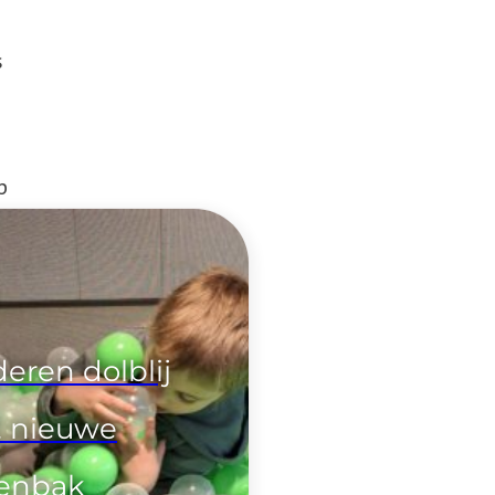
s
n
p
eren dolblij
 nieuwe
lenbak