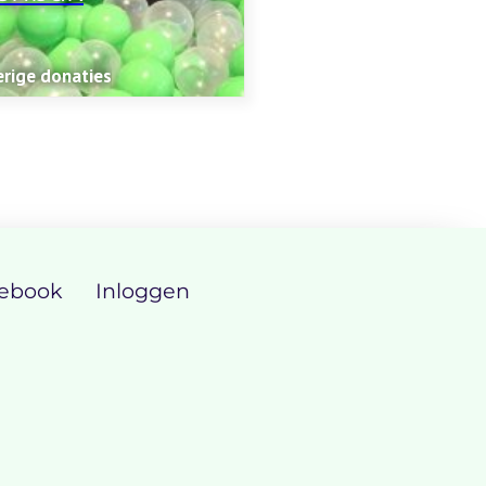
rige donaties
ebook
Inloggen