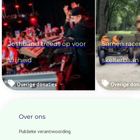
Dien een aanvraag in
Komt mijn project in aanmerking?
Jostiband treedt op voor
Samen race
Veelgestelde vragen
Vrijheid
skelterbaan
Overige donaties
Overige don
Over ons
Publieke verantwoording