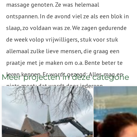
massage genoten. Ze was helemaal
ontspannen. In de avond viel ze als een blok in
slaap, zo voldaan was ze. We zagen gedurende
de week volop vrijwilligers, stuk voor stuk
allemaal zulke lieve mensen, die graag een
praatje met je maken om o.a. Bente beter te
leren kennen. Er wordt gezegd: Alles mag en
Meer projecten in deze categorie
niets moet; dat wordt door iedereen
uitgedragen… Deze mooie en fijne ervaring bij
Villa Pardoes zit in ons hart. Deze week gaan
we nooit meer vergeten!”