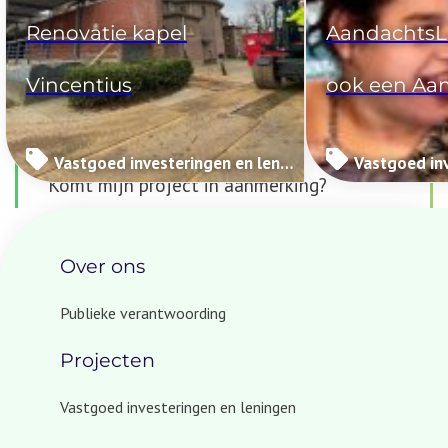
Renovatie kapel
AandachtsL
Ga direct naar:
Vincentius
ook een Aa
Dien een aanvraag in
Vastgoed investeringen en leningen (Impactinvesteringen)
Komt mijn project in aanmerking?
Veelgestelde vragen
Over ons
Publieke verantwoording
Projecten
Vastgoed investeringen en leningen