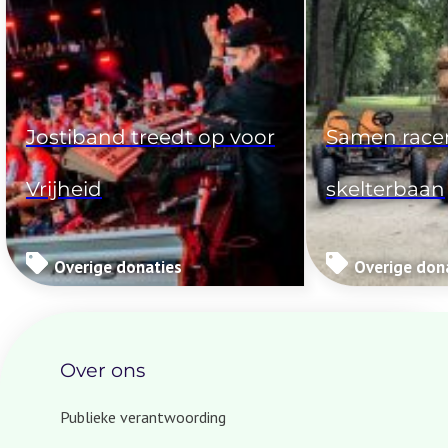
Komt mijn project in aanmerking?
Veelgestelde vragen
Jostiband treedt op voor
Samen race
Vrijheid
skelterbaan
Overige donaties
Overige don
Over ons
Publieke verantwoording