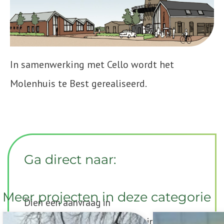
In samenwerking met Cello wordt het
Molenhuis te Best gerealiseerd.
Ga direct naar:
Meer projecten in deze categorie
Dien een aanvraag in
Komt mijn project in aanmerking?