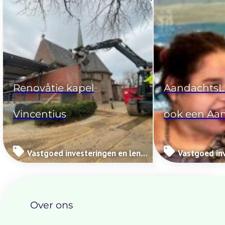
Veelgestelde vragen
Renovatie kapel
AandachtsL
Vincentius
ook een Aa
Vastgoed investeringen en leningen (Impactinvesteringen)
Over ons