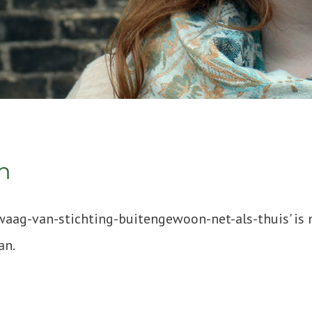
n
waag-van-stichting-buitengewoon-net-als-thuis' is 
an.