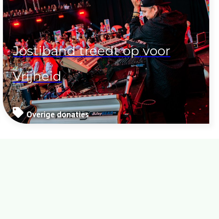
Jostiband treedt op voor
Vrijheid
Overige donaties