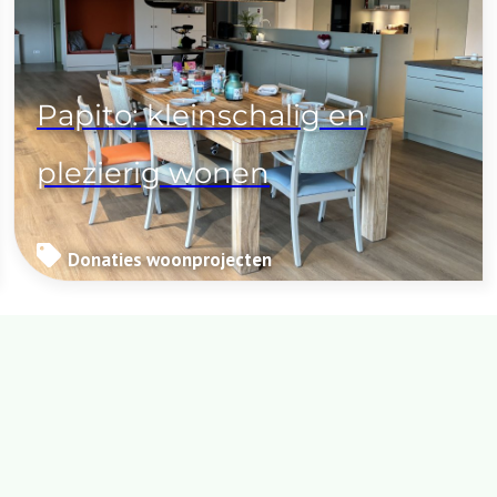
Papito: kleinschalig en
plezierig wonen
Donaties woonprojecten