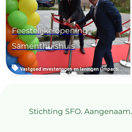
Feestelijke opening
Samenthuishuis
Vastgoed investeringen en leningen (Impactinvesteringen)
Stichting
SFO
. Aangenaam.