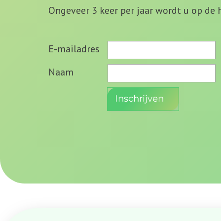
Ongeveer 3 keer per jaar wordt u op de
E-mailadres
Naam
Inschrijven